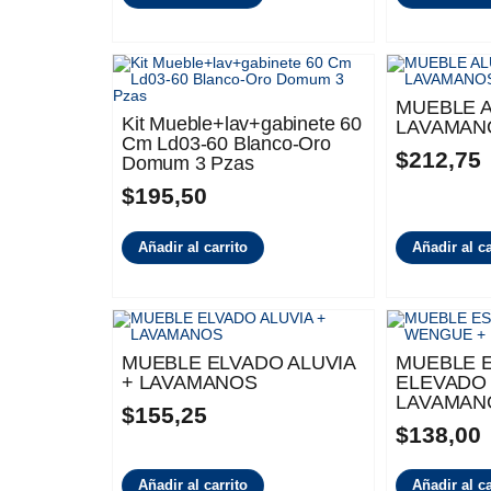
MUEBLE A
Kit Mueble+lav+gabinete 60
LAVAMAN
Cm Ld03-60 Blanco-Oro
$
212,75
Domum 3 Pzas
$
195,50
Añadir al carrito
Añadir al ca
MUEBLE ELVADO ALUVIA
MUEBLE 
+ LAVAMANOS
ELEVADO
LAVAMAN
$
155,25
$
138,00
Añadir al carrito
Añadir al ca