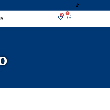
0
0
IA
o