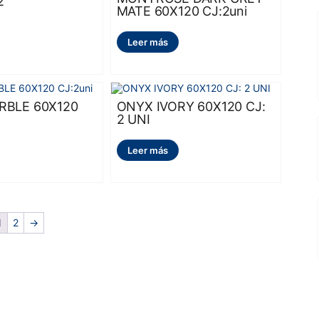
2
MATE 60X120 CJ:2uni
Leer más
RBLE 60X120
ONYX IVORY 60X120 CJ:
2 UNI
Leer más
1
2
→