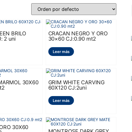
EEN BRILO
CRACAN NEGRO Y ORO
: 2 uni
30×60 CJ:0.90 mt2
Leer más
MARMOL 30X60
GRIM WHITE CARVING
t2
60X120 CJ:2uni
Leer más
ORO 30X60
MONTROSE DARK GREY