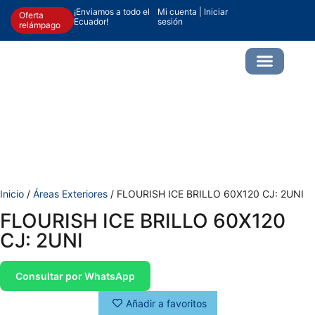
¡Enviamos a todo el
Mi cuenta | Iniciar
Oferta
Ecuador!
sesión
relámpago
Simulador IA
Inicio
/
Áreas Exteriores
/ FLOURISH ICE BRILLO 60X120 CJ: 2UNI
FLOURISH ICE BRILLO 60X120
CJ: 2UNI
Consultar por WhatsApp
Añadir a favoritos