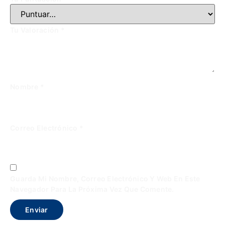
Tu Valoración
*
Nombre
*
Correo Electrónico
*
Guarda Mi Nombre, Correo Electrónico Y Web En Este
Navegador Para La Próxima Vez Que Comente.