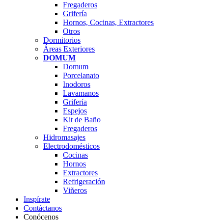
Fregaderos
Grifería
Hornos, Cocinas, Extractores
Otros
Dormitorios
Áreas Exteriores
DOMUM
Domum
Porcelanato
Inodoros
Lavamanos
Grifería
Espejos
Kit de Baño
Fregaderos
Hidromasajes
Electrodomésticos
Cocinas
Hornos
Extractores
Refrigeración
Viñeros
Inspírate
Contáctanos
Conócenos