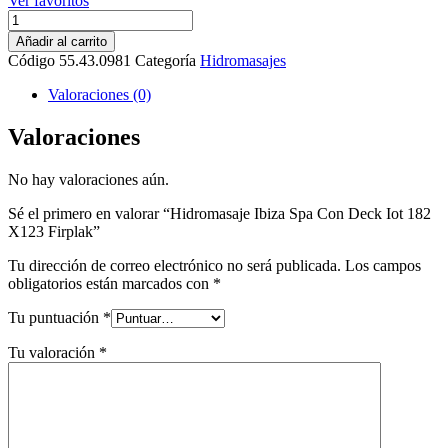
Ver favoritos
Hidromasaje
Ibiza
Añadir al carrito
Spa
Código
55.43.0981
Categoría
Hidromasajes
Con
Deck
Valoraciones (0)
Iot
182
Valoraciones
X123
Firplak
No hay valoraciones aún.
cantidad
Sé el primero en valorar “Hidromasaje Ibiza Spa Con Deck Iot 182
X123 Firplak”
Tu dirección de correo electrónico no será publicada.
Los campos
obligatorios están marcados con
*
Tu puntuación
*
Tu valoración
*