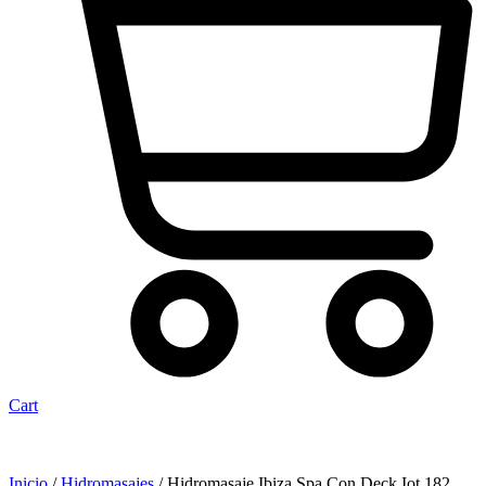
Cart
Inicio
/
Hidromasajes
/ Hidromasaje Ibiza Spa Con Deck Iot 182