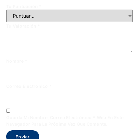
Tu Puntuación
*
Tu Valoración
*
Nombre
*
Correo Electrónico
*
Guarda Mi Nombre, Correo Electrónico Y Web En Este
Navegador Para La Próxima Vez Que Comente.